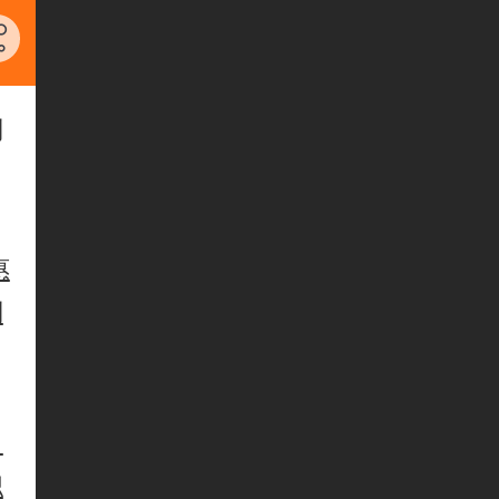
制
惠
制
，
职